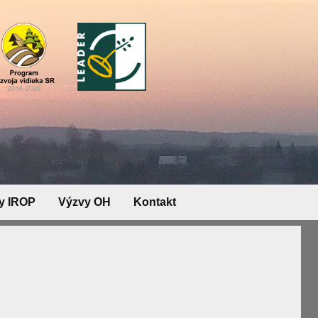
y IROP
Výzvy OH
Kontakt