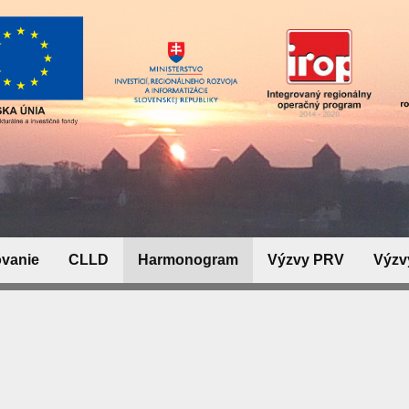
ovanie
CLLD
Harmonogram
Výzvy PRV
Výzv